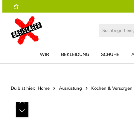
 Hauptinhalt springen
Zur Suche springen
Zur Hauptnavigation springen
WIR
BEKLEIDUNG
SCHUHE
Du bist hier:
Home
Ausrüstung
Kochen & Versorgen
Bildergalerie überspringen