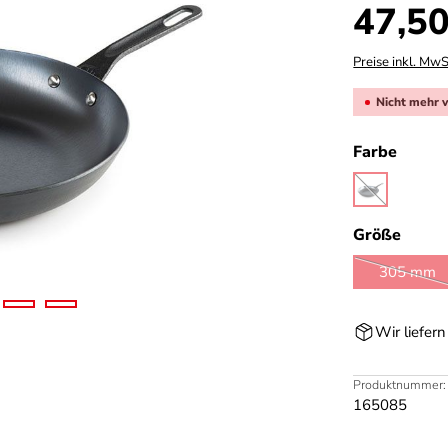
Regulärer Prei
47,50
Preise inkl. MwS
Nicht mehr 
auswä
Farbe
natural
(Diese Option 
ausw
Größe
305 mm
(Diese 
Wir liefer
Produktnummer:
165085