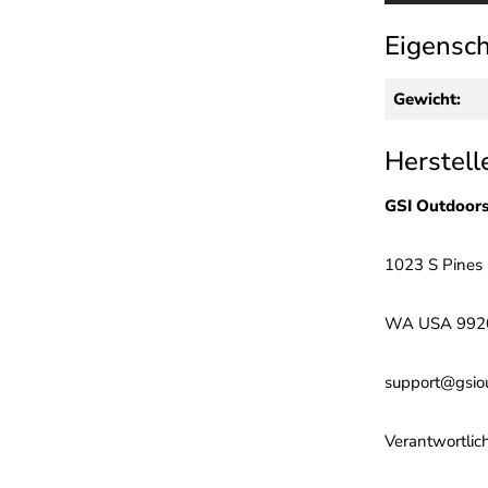
Eigensc
Gewicht:
Herstell
GSI Outdoor
1023 S Pines
WA USA 992
support@gsio
Verantwortlic