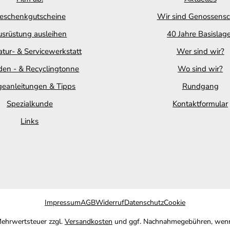
eschenkgutscheine
Wir sind Genossensc
srüstung ausleihen
40 Jahre Basislag
tur- & Servicewerkstatt
Wer sind wir?
en - & Recyclingtonne
Wo sind wir?
geanleitungen & Tipps
Rundgang
Spezialkunde
Kontaktformular
Links
Impressum
AGB
Widerruf
Datenschutz
Cookie
 Mehrwertsteuer zzgl.
Versandkosten
und ggf. Nachnahmegebühren, wenn