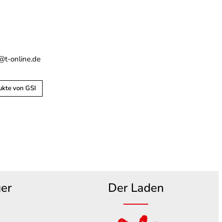
s
t-online.de
ukte von GSI
ger
Der Laden