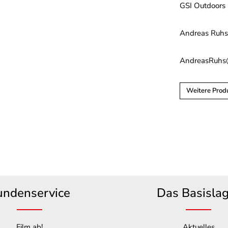
GSI Outdoors
Andreas Ruh
AndreasRuhs@
Weitere Prod
undenservice
Das Basisla
Film ab!
Aktuelles