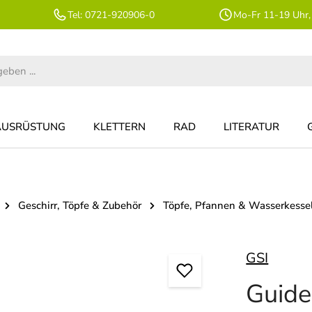
Tel: 0721-920906-0
Mo-Fr 11-19 Uhr,
AUSRÜSTUNG
KLETTERN
RAD
LITERATUR
Geschirr, Töpfe & Zubehör
Töpfe, Pfannen & Wasserkesse
GSI
Guide