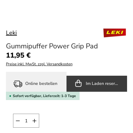
Leki
Gummipuffer Power Grip Pad
Regulärer Preis:
11,95 €
Preise inkl. MwSt. zzgl. Versandkosten
Online bestellen
Im Laden reservieren
Sofort verfügbar, Lieferzeit: 1-3 Tage
Produkt Anzahl: Gib den gewünschten Wert ein o