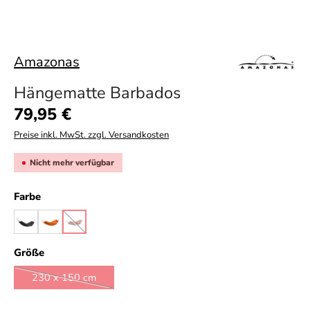
Amazonas
Hängematte Barbados
Regulärer Preis:
79,95 €
Preise inkl. MwSt. zzgl. Versandkosten
Nicht mehr verfügbar
auswählen
Farbe
black
papaya
rainbow
(Diese Option ist zurzeit nicht verfügbar.)
auswählen
Größe
230 x 150 cm
(Diese Option ist zurzeit nicht verfügbar.)