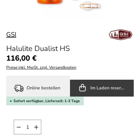
GSI
Halulite Dualist HS
Regulärer Preis:
116,00 €
Preise inkl. MwSt. zzgl. Versandkosten
Online bestellen
Im Laden reservieren
Sofort verfügbar, Lieferzeit: 1-3 Tage
Produkt Anzahl: Gib den gewünschten Wert ein o