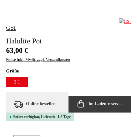
GSI
Halulite Pot
Regulärer Preis:
63,00 €
Preise inkl. MwSt. zzgl. Versandkosten
auswählen
Größe
2 L
Online bestellen
Im Laden reservieren
Sofort verfügbar, Lieferzeit: 1-3 Tage