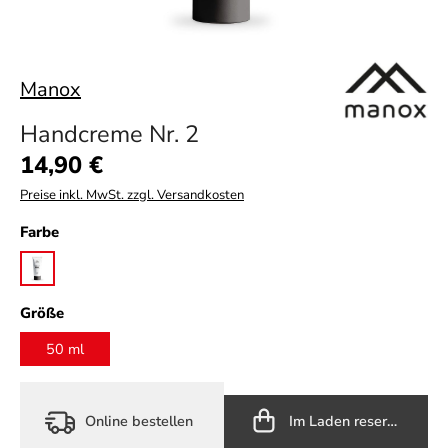
Manox
Handcreme Nr. 2
Regulärer Preis:
14,90 €
Preise inkl. MwSt. zzgl. Versandkosten
auswählen
Farbe
original
auswählen
Größe
50 ml
Online bestellen
Im Laden reservieren