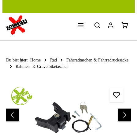
Zum Hauptinhalt springen
Du bist hier:
Home
Rad
Fahrradtaschen & Fahrradrucksäcke
Rahmen- & Gravelbiketaschen
Bildergalerie überspringen