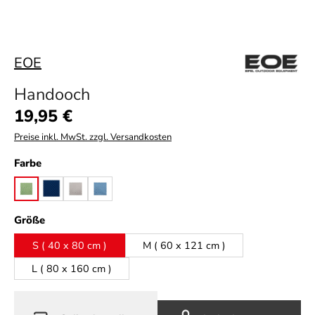
EOE
Handooch
Regulärer Preis:
19,95 €
Preise inkl. MwSt. zzgl. Versandkosten
auswählen
Farbe
apple green
night blue
silver grey
sky blue
auswählen
Größe
S ( 40 x 80 cm )
M ( 60 x 121 cm )
L ( 80 x 160 cm )