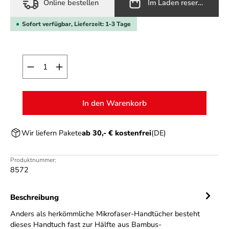
Online bestellen
Im Laden reservieren
Sofort verfügbar, Lieferzeit: 1-3 Tage
Produkt Anzahl: Gib den gewünschten Wert ein o
In den Warenkorb
Wir liefern Pakete
ab 30,- € kostenfrei
(DE)
Produktnummer:
8572
Beschreibung
Anders als herkömmliche Mikrofaser-Handtücher besteht
dieses Handtuch fast zur Hälfte aus Bambus-