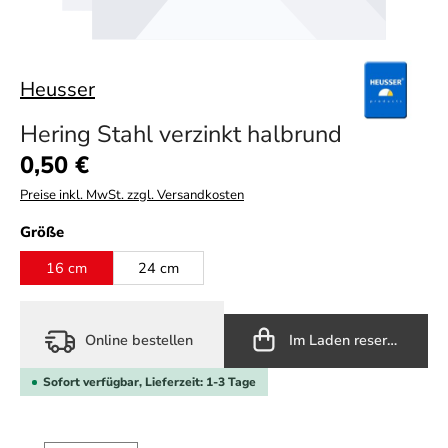
Heusser
Hering Stahl verzinkt halbrund
Regulärer Preis:
0,50 €
Preise inkl. MwSt. zzgl. Versandkosten
auswählen
Größe
16 cm
24 cm
Online bestellen
Im Laden reservieren
Sofort verfügbar, Lieferzeit: 1-3 Tage