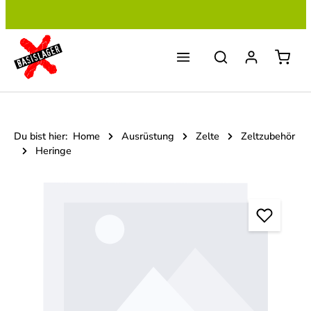
Zum Hauptinhalt springen
Du bist hier:
Home
Ausrüstung
Zelte
Zeltzubehör
Heringe
Bildergalerie überspringen