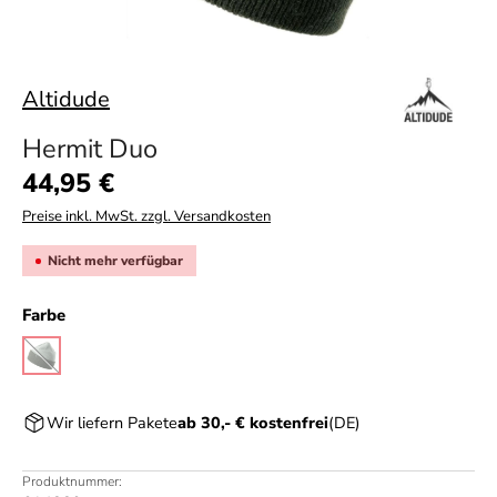
Altidude
Hermit Duo
Regulärer Preis:
44,95 €
Preise inkl. MwSt. zzgl. Versandkosten
Nicht mehr verfügbar
auswählen
Farbe
olive/jade
(Diese Option ist zurzeit nicht verfügbar.)
Wir liefern Pakete
ab 30,- € kostenfrei
(DE)
Produktnummer: