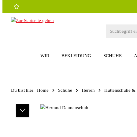
 Hauptinhalt springen
Zur Suche springen
Zur Hauptnavigation springen
WIR
BEKLEIDUNG
SCHUHE
Du bist hier:
Home
Schuhe
Herren
Hüttenschuhe &
Bildergalerie überspringen