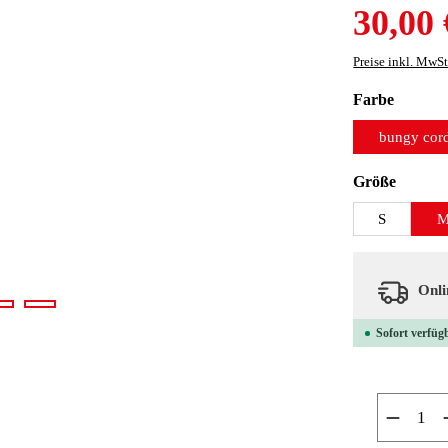
Verkaufspreis:
30,00 
Preise inkl. MwSt
auswäh
Farbe
bungy cor
auswäh
Größe
S
Onlin
Sofort verfügb
Produkt