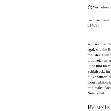
Wir liefern
Produktnummer:
614695
sehr warmer Da
egal, wie die B
robustes Außen
ultraweichen, 
Füße und biete
Schlafsack, im 
Silikonaufdruc
Konstruktion i
minimales Pac
Netzbeutel.
Herstelle