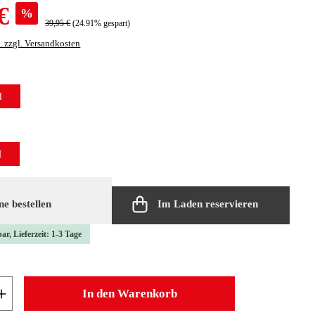
€
%
39,95 €
(24.91% gespart)
. zzgl. Versandkosten
len
d
len
M
e bestellen
Im Laden reservieren
ar, Lieferzeit: 1-3 Tage
 Anzahl: Gib den gewünschten Wert ein oder b
In den Warenkorb