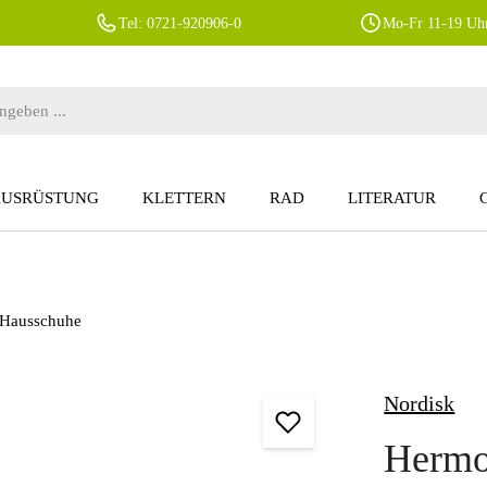
Tel: 0721-920906-0
Mo-Fr 11-19 Uhr
AUSRÜSTUNG
KLETTERN
RAD
LITERATUR
 Hausschuhe
Nordisk
Hermo