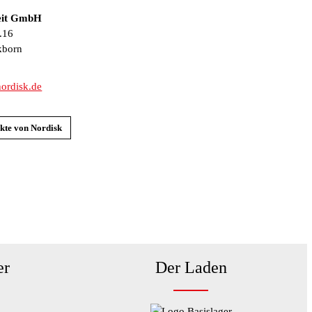
zeit GmbH
.16
kborn
ordisk.de
kte von Nordisk
er
Der Laden