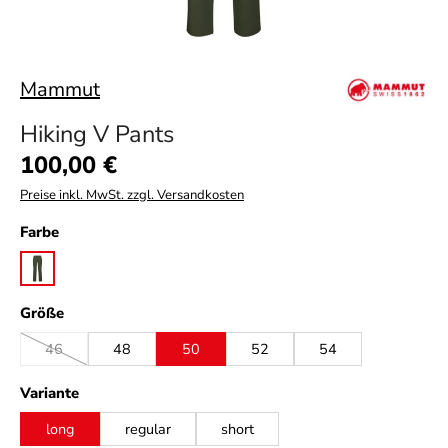
Mammut
Hiking V Pants
Regulärer Preis:
100,00 €
Preise inkl. MwSt. zzgl. Versandkosten
auswählen
Farbe
dark marsh
auswählen
Größe
46
48
50
52
54
(Diese Option ist zurzeit nicht verfügbar.)
auswählen
Variante
long
regular
short