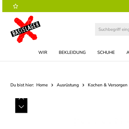
 Hauptinhalt springen
Zur Suche springen
Zur Hauptnavigation springen
WIR
BEKLEIDUNG
SCHUHE
Du bist hier:
Home
Ausrüstung
Kochen & Versorgen
Bildergalerie überspringen