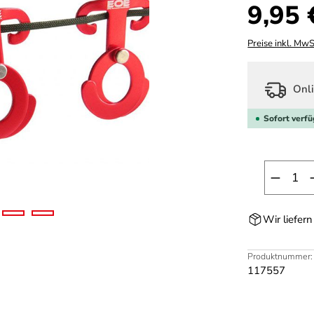
Regulärer Prei
9,95 
Preise inkl. MwS
Onli
Sofort verfü
Produk
Wir liefer
Produktnummer:
117557