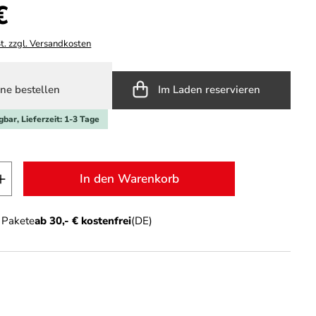
s:
€
t. zzgl. Versandkosten
ne bestellen
Im Laden reservieren
gbar, Lieferzeit: 1-3 Tage
t Anzahl: Gib den gewünschten Wert ein o
In den Warenkorb
n Pakete
ab 30,- € kostenfrei
(DE)