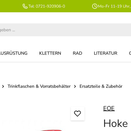
Tel: 0721-920906-0
Mo-Fr 11-19 Uhr,
AUSRÜSTUNG
KLETTERN
RAD
LITERATUR
Trinkflaschen & Vorratsbehälter
Ersatzteile & Zubehör
EOE
Hoke 