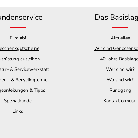
undenservice
Das Basisla
Film ab!
Aktuelles
eschenkgutscheine
Wir sind Genossensc
srüstung ausleihen
40 Jahre Basislag
tur- & Servicewerkstatt
Wer sind wir?
en - & Recyclingtonne
Wo sind wir?
geanleitungen & Tipps
Rundgang
Spezialkunde
Kontaktformular
Links