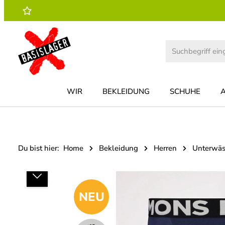
 Hauptinhalt springen
Zur Suche springen
Zur Hauptnavigation springen
WIR
BEKLEIDUNG
SCHUHE
Du bist hier:
Home
Bekleidung
Herren
Unterwäs
Bildergalerie überspringen
NEU