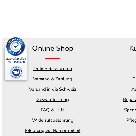
Online Shop
K
Online Reservieren
Versand & Zahlung
G
Versand in die Schweiz
Au
Gewährleistung
Repara
FAQ & Hilfe
Spend
Widerrufsbelehrung
Pfle
Erklärung zur Barrierfreiheit