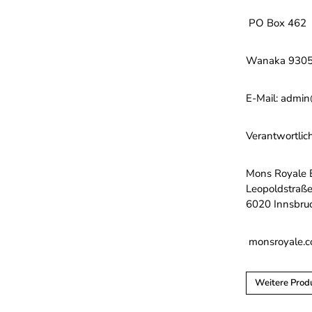
PO Box 462
Wanaka 9305
E-Mail: admi
Verantwortlic
Mons Royale
Leopoldstraß
6020 Innsbru
monsroyale.
Weitere Prod