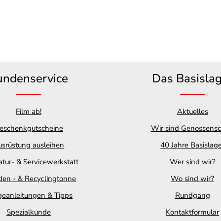
undenservice
Das Basisla
Film ab!
Aktuelles
eschenkgutscheine
Wir sind Genossensc
srüstung ausleihen
40 Jahre Basislag
tur- & Servicewerkstatt
Wer sind wir?
en - & Recyclingtonne
Wo sind wir?
geanleitungen & Tipps
Rundgang
Spezialkunde
Kontaktformular