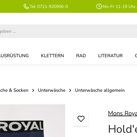
Tel: 0721-920906-0
Mo-Fr 11-19 Uhr,
AUSRÜSTUNG
KLETTERN
RAD
LITERATUR
che & Socken
Unterwäsche
Unterwäsche allgemein
Mons Roy
Hold'