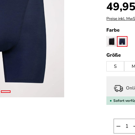
Regulärer Prei
49,95
Preise inkl. MwS
auswä
Farbe
black
midni
ausw
Größe
S
Onli
Sofort verfü
Produk