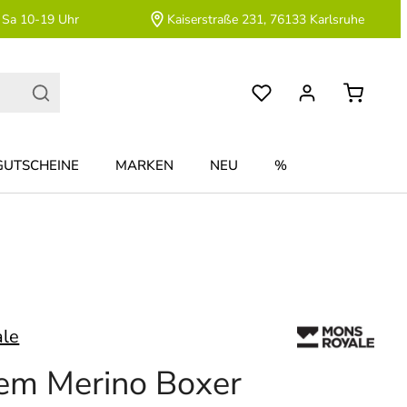
 Sa 10-19 Uhr
Kaiserstraße 231, 76133 Karlsruhe
GUTSCHEINE
MARKEN
NEU
%
ale
em Merino Boxer