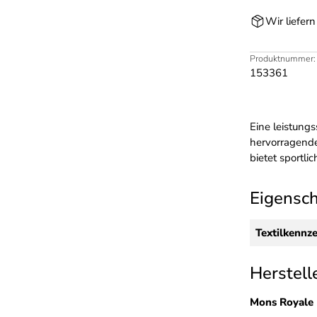
Wir liefer
Produktnummer:
153361
Eine leistungs
hervorragende
bietet sportl
Eigensc
Textilkennz
Herstell
Mons Royale 