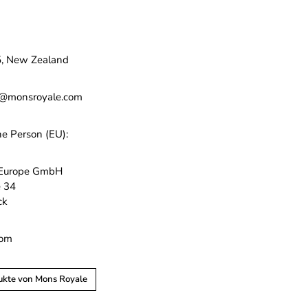
, New Zealand
n@monsroyale.com
he Person (EU):
 Europe GmbH
e 34
ck
com
ukte von Mons Royale