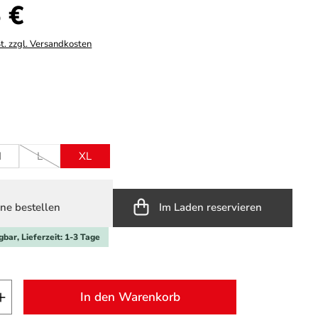
s:
 €
t. zzgl. Versandkosten
hlen
ght
ählen
M
L
XL
(Diese Option ist zurzeit nicht verfügbar.)
ne bestellen
Im Laden reservieren
gbar, Lieferzeit: 1-3 Tage
t Anzahl: Gib den gewünschten Wert ein o
In den Warenkorb