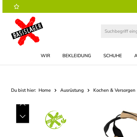
 Hauptinhalt springen
Zur Suche springen
Zur Hauptnavigation springen
WIR
BEKLEIDUNG
SCHUHE
Du bist hier:
Home
Ausrüstung
Kochen & Versorgen
Bildergalerie überspringen