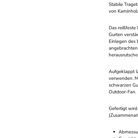
Stabile Trage
von Kaminhol
Das reißfeste
Gurten verstä
Einlegen des 
angebrachten 
herausrutsche
Aufgeklappt lä
verwenden. Mi
schwarzen Gurt
Outdoor-Fan.
Gefertigt wird
(Zusammenarb
Abmessun