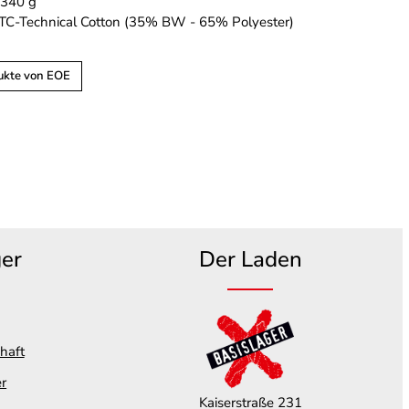
 340 g
: TC-Technical Cotton (35% BW - 65% Polyester)
ukte von EOE
ger
Der Laden
haft
er
Kaiserstraße 231