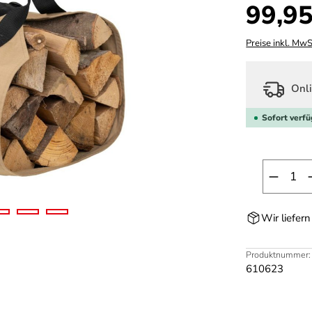
Regulärer Prei
99,95
Preise inkl. MwS
Onli
Sofort verfü
Produk
Wir liefer
Produktnummer:
610623