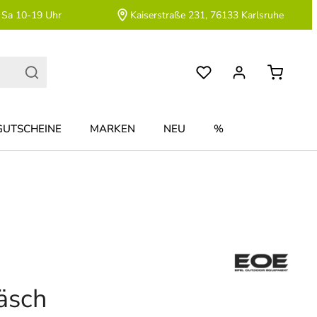
 Sa 10-19 Uhr
Kaiserstraße 231, 76133 Karlsruhe
GUTSCHEINE
MARKEN
NEU
%
äsch