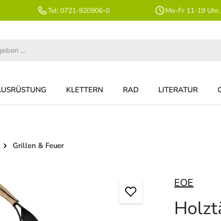
Tel: 0721-920906-0
Mo-Fr 11-19 Uhr,
AUSRÜSTUNG
KLETTERN
RAD
LITERATUR
Grillen & Feuer
EOE
Holzt