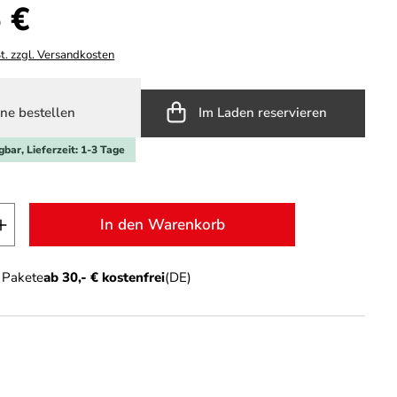
s:
 €
t. zzgl. Versandkosten
ne bestellen
Im Laden reservieren
gbar, Lieferzeit: 1-3 Tage
t Anzahl: Gib den gewünschten Wert ein o
In den Warenkorb
n Pakete
ab 30,- € kostenfrei
(DE)