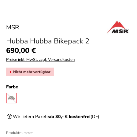
MSR
Hubba Hubba Bikepack 2
Regulärer Preis:
690,00 €
Preise inkl. MwSt. zzgl. Versandkosten
Nicht mehr verfügbar
auswählen
Farbe
green
(Diese Option ist zurzeit nicht verfügbar.)
Wir liefern Pakete
ab 30,- € kostenfrei
(DE)
Produktnummer: