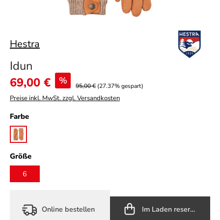
Hestra
Idun
Verkaufspreis:
69,00 €
%
95,00 €
(27.37% gespart)
Preise inkl. MwSt. zzgl. Versandkosten
auswählen
Farbe
cork brown
auswählen
Größe
6
Online bestellen
Im Laden reservieren