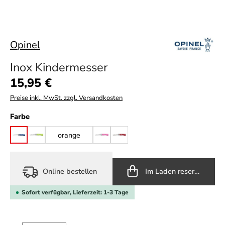
Opinel
Inox Kindermesser
Regulärer Preis:
15,95 €
Preise inkl. MwSt. zzgl. Versandkosten
auswählen
Farbe
orange
blau
grün
pink
rot
Online bestellen
Im Laden reservieren
Sofort verfügbar, Lieferzeit: 1-3 Tage