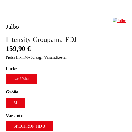
Julbo
Intensity Groupama-FDJ
Regulärer Preis:
159,90 €
Preise inkl. MwSt. zzgl. Versandkosten
auswählen
Farbe
weiß/blau
auswählen
Größe
M
auswählen
Variante
SPECTRON HD 3