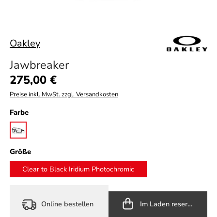
Oakley
Jawbreaker
Regulärer Preis:
275,00 €
Preise inkl. MwSt. zzgl. Versandkosten
auswählen
Farbe
polished black
auswählen
Größe
Clear to Black Iridium Photochromic
Online bestellen
Im Laden reservieren