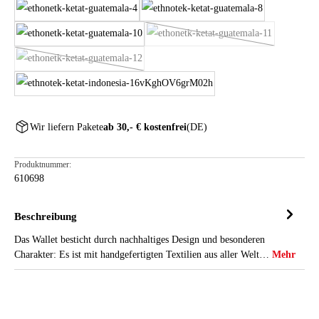
guatemala 4
guatemala 8
guatemala 10
guatemala 11
(Diese Option ist zurzeit nic
guatemala 12
(Diese Option ist zurzeit nicht verfügbar.)
indonesia 16
Wir liefern Pakete
ab 30,- € kostenfrei
(DE)
Produktnummer:
610698
Beschreibung
Das Wallet besticht durch nachhaltiges Design und besonderen
Charakter: Es ist mit handgefertigten Textilien aus aller Welt…
Mehr