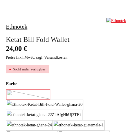
Ethnotek
Ketat Bill Fold Wallet
Regulärer Preis:
24,00 €
Preise inkl. MwSt. zzgl. Versandkosten
Nicht mehr verfügbar
auswählen
Farbe
eco black
(Diese Option ist zurzeit nicht verfügbar.)
ghana 20
ghana 22
ghana 24
guatemala 1