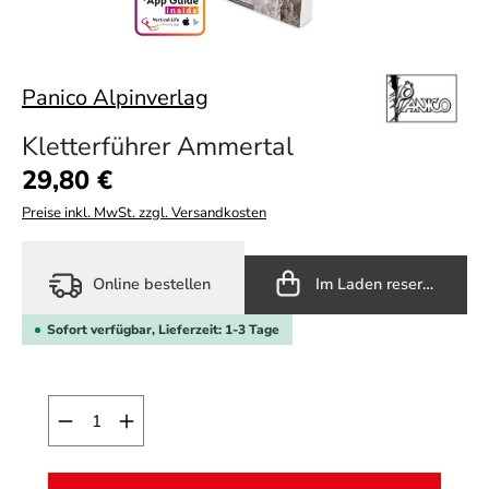
Panico Alpinverlag
Kletterführer Ammertal
Regulärer Preis:
29,80 €
Preise inkl. MwSt. zzgl. Versandkosten
Online bestellen
Im Laden reservieren
Sofort verfügbar, Lieferzeit: 1-3 Tage
Produkt Anzahl: Gib den gewünschten Wert ein o