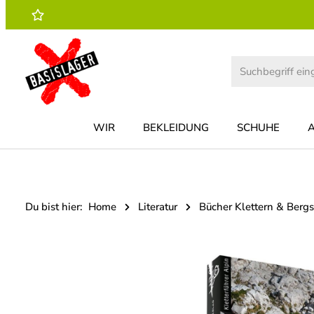
 Hauptinhalt springen
Zur Suche springen
Zur Hauptnavigation springen
WIR
BEKLEIDUNG
SCHUHE
Du bist hier:
Home
Literatur
Bücher Klettern & Berg
Bildergalerie überspringen