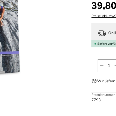
Regulärer Prei
39,80
Preise inkl. MwS
Onli
Sofort verfü
Produk
Wir liefer
Produktnummer:
7793