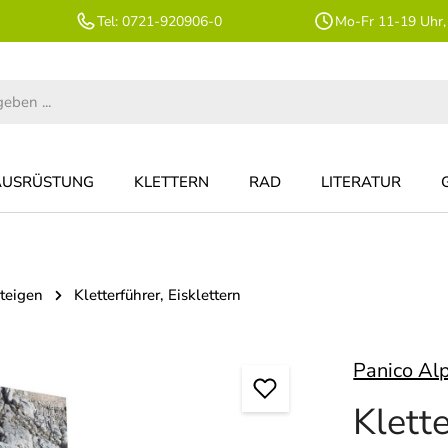
Tel: 0721-920906-0
Mo-Fr 11-19 Uhr,
AUSRÜSTUNG
KLETTERN
RAD
LITERATUR
steigen
Kletterführer, Eisklettern
Panico Al
Klett