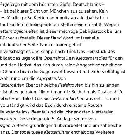
eingebirge
mit dem höchsten Gipfel Deutschlands –
– ist bei klarer Sicht von München aus zu sehen. Kein
es für die große Klettercommunity aus der bairischen
adt zu den naheliegendsten Kletterrevieren zählt. Wegen
lettermöglichkeiten
ist dieser mächtige Gebirgsstock bei uns
Bücher aufgeteilt. Dieser
Band Nord
umfasst alle
auf deutscher Seite. Nur im Tourengebiet
te
verschlägt es uns knapp nach Tirol. Das Herzstück des
s bildet das legendäre
Oberreintal
, ein
Kletterparadies
für den
nd den Herbst, das sich durch seine Abgeschiedenheit den
 Charme bis in die Gegenwart bewahrt hat. Sehr vielfältig ist
swahl rund um die
Alpspitze
. Von
lettergärten
über zahlreiche
Plaisirrouten
bis hin zu langen
n ist alles geboten. Nimmt man die Seilbahn als Zustiegshilfe,
Gebiet vom Talort
Garmisch-Partenkirchen
aus sehr schnell
ervollständigt wird das Buch durch einsame Routen
ile Wände im
Höllental
und die lohnendsten Klettereien
einkamm
. Die vorliegende 5. Auflage wurde von
sigen Autoren
grundlegend überarbeitet und um zahlreiche
änzt. Der
topaktuelle
Kletterführer
enthält des Weiteren