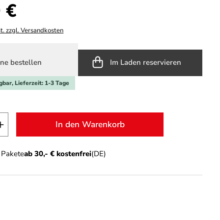
s:
 €
t. zzgl. Versandkosten
ne bestellen
Im Laden reservieren
gbar, Lieferzeit: 1-3 Tage
t Anzahl: Gib den gewünschten Wert ein o
In den Warenkorb
n Pakete
ab 30,- € kostenfrei
(DE)