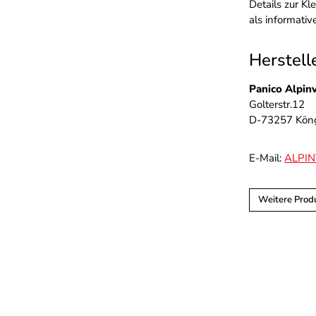
Details zur K
als informati
Herstell
Panico Alpin
Golterstr.12
D-73257 Kön
E-Mail:
ALPI
Weitere Prod