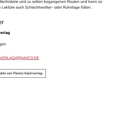
letterhistorie und zu selten begangenen Routen und kann so
ve Lektüre auch Schlechtwetter- oder Ruhetage füllen.
er
verlag
gen
NVERLAG@PANICO.DE
ukte von Panico Alpinverlag