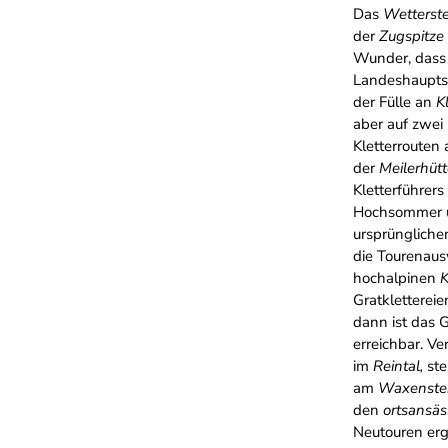
Das
Wetterst
der
Zugspitze
Wunder, dass 
Landeshauptst
der Fülle an
K
aber auf zwei 
Kletterrouten 
der
Meilerhüt
Kletterführer
Hochsommer u
ursprünglichen
die Tourenau
hochalpinen
K
Gratklettereie
dann ist das 
erreichbar. V
im
Reintal,
ste
am
Waxenst
den
ortsansäs
Neutouren erg