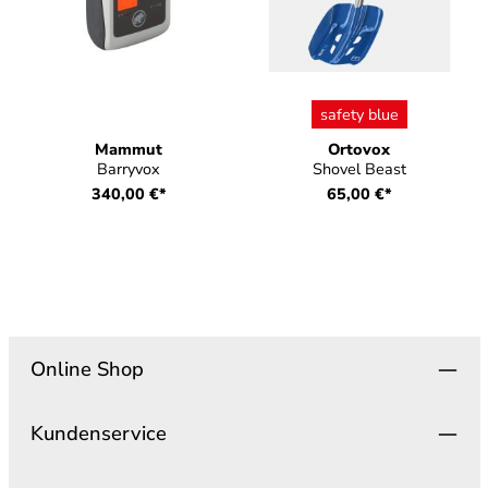
auswählen
Farbe
safety blue
Mammut
Ortovox
Barryvox
Shovel Beast
340,00 €*
65,00 €*
Online Shop
Kundenservice