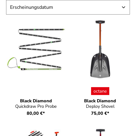
auswählen
Farbe
octane
Black Diamond
Black Diamond
Quickdraw Pro Probe
Deploy Shovel
80,00 €*
75,00 €*