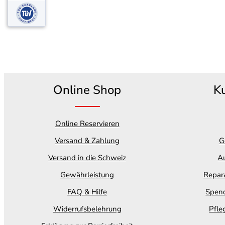
Online Shop
K
Online Reservieren
Versand & Zahlung
G
Versand in die Schweiz
Au
Gewährleistung
Repara
FAQ & Hilfe
Spend
Widerrufsbelehrung
Pfle