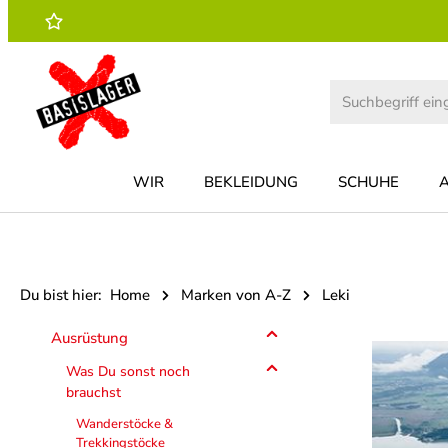
 Hauptinhalt springen
Zur Suche springen
Zur Hauptnavigation springen
WIR
BEKLEIDUNG
SCHUHE
Du bist hier:
Home
Marken von A-Z
Leki
Ausrüstung
Was Du sonst noch
brauchst
Wanderstöcke &
Trekkingstöcke