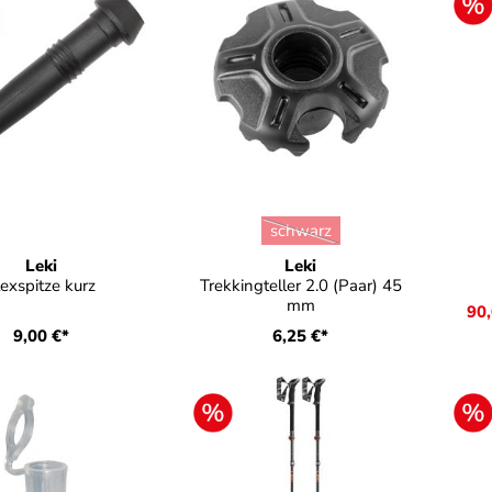
auswählen
Farbe
Fa
schwarz
(Diese Option ist zurzeit nicht
Leki
Leki
lexspitze kurz
Trekkingteller 2.0 (Paar) 45
mm
90
9,00 €*
6,25 €*