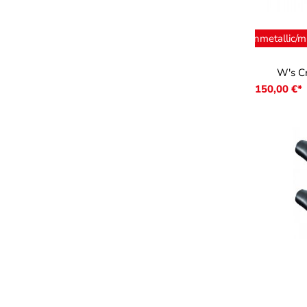
ausw
Farbe
brownmetallic/mi
W's C
150,00 €*