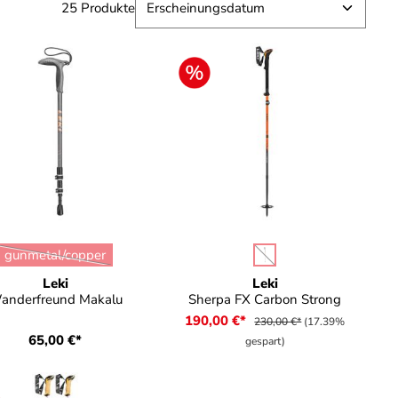
25 Produkte
auswählen
auswählen
arbe
Farbe
gunmetal/copper
(Diese Option ist zurzeit nicht verfügbar.)
(Diese Option ist zurzeit n
Leki
Leki
anderfreund Makalu
Sherpa FX Carbon Strong
190,00 €*
230,00 €*
(17.39%
65,00 €*
gespart)