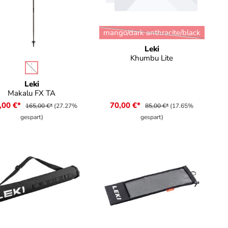
auswählen
Farbe
mango/dark anthracite/black
(Diese Option ist zurzeit n
Leki
Khumbu Lite
auswählen
rbe
 verfügbar.)
(Diese Option ist zurzeit nicht verfügbar.)
Leki
Makalu FX TA
,00 €*
70,00 €*
165,00 €*
(27.27%
85,00 €*
(17.65%
gespart)
gespart)