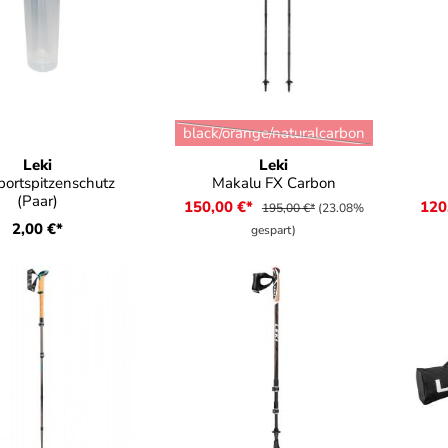
auswählen
Farbe
Fa
black/orange/naturalcarbon
(Diese Option ist zurzeit nicht
Leki
Leki
portspitzenschutz
Makalu FX Carbon
(Paar)
150,00 €*
120
195,00 €*
(23.08%
2,00 €*
gespart)