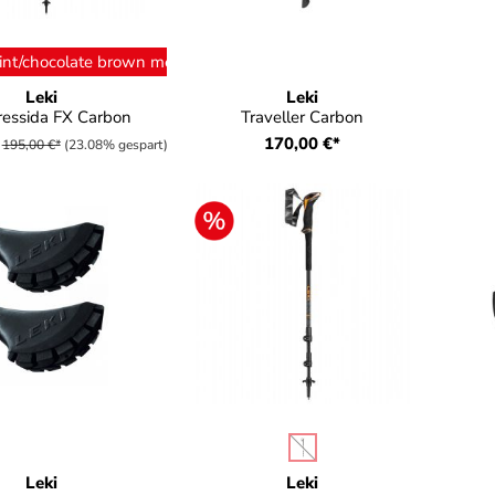
ählen
nt/chocolate brown metallic
Leki
Leki
ressida FX Carbon
Traveller Carbon
170,00 €*
195,00 €*
(23.08% gespart)
auswählen
Farbe
(Diese Option ist zurzeit nicht
Leki
Leki