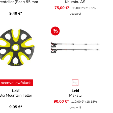
renteller (Paar) 95 mm
Khumbu AS
75,00 €*
95,00 €*
(21.05%
9,40 €*
gespart)
auswählen
auswählen
Farbe
Farbe
neonyellow/black
 verfügbar.)
(Diese Option ist zurzeit n
Leki
Leki
Big Mountain Teller
Makalu
90,00 €*
110,00 €*
(18.18%
9,95 €*
gespart)