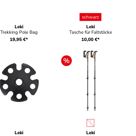
auswählen
Farbe
schwarz
Leki
Leki
Trekking Pole Bag
Tasche für Faltstöcke
19,95 €*
10,00 €*
auswählen
Farbe
 verfügbar.)
(Diese Option ist zurzeit n
Leki
Leki