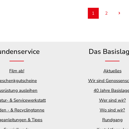
1
2
Seite
Seite
undenservice
Das Basisla
Film ab!
Aktuelles
eschenkgutscheine
Wir sind Genossensc
srüstung ausleihen
40 Jahre Basislag
tur- & Servicewerkstatt
Wer sind wir?
en - & Recyclingtonne
Wo sind wir?
geanleitungen & Tipps
Rundgang