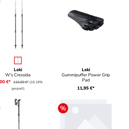
auswählen
rbe
 verfügbar.)
Leki
Leki
W's Cressida
Gummipuffer Power Grip
Pad
,00 €*
110,00 €*
(18.18%
11,95 €*
gespart)