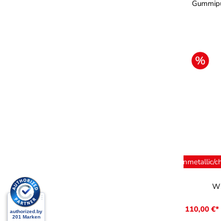
Gummipu
ausw
Farbe
brownmetallic/ch
W'
110,00 €