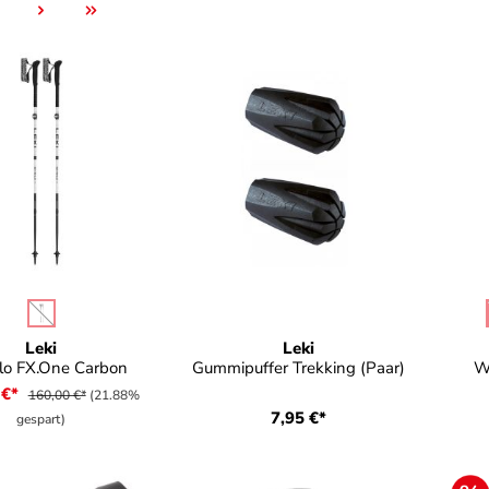
eite
auswählen
e
F
(Diese Option ist zurzeit nicht verfügbar.)
Leki
Leki
lo FX.One Carbon
Gummipuffer Trekking (Paar)
W
 €*
160,00 €*
(21.88%
7,95 €*
gespart)