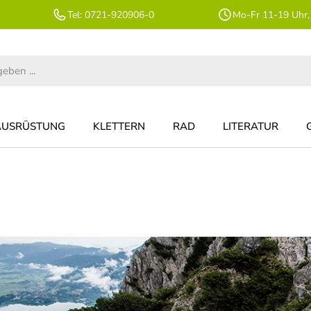
Tel: 0721-920906-0
Mo-Fr 11-19 Uhr,
AUSRÜSTUNG
KLETTERN
RAD
LITERATUR