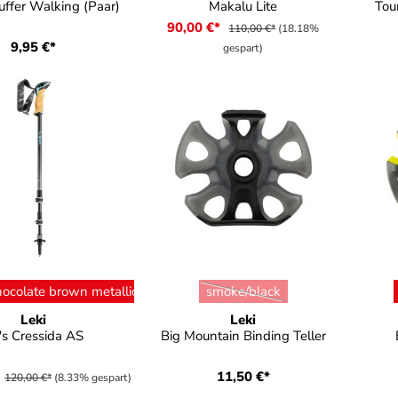
ffer Walking (Paar)
Makalu Lite
Tou
90,00 €*
110,00 €*
(18.18%
9,95 €*
gespart)
ählen
auswählen
Farbe
ocolate brown metallic/mint
smoke/black
(Diese Option ist zurzeit nicht
Leki
Leki
s Cressida AS
Big Mountain Binding Teller
*
11,50 €*
120,00 €*
(8.33% gespart)