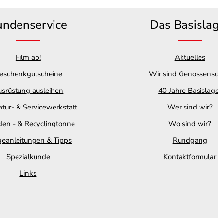
undenservice
Das Basisla
Film ab!
Aktuelles
eschenkgutscheine
Wir sind Genossensc
srüstung ausleihen
40 Jahre Basislag
tur- & Servicewerkstatt
Wer sind wir?
en - & Recyclingtonne
Wo sind wir?
geanleitungen & Tipps
Rundgang
Spezialkunde
Kontaktformular
Links