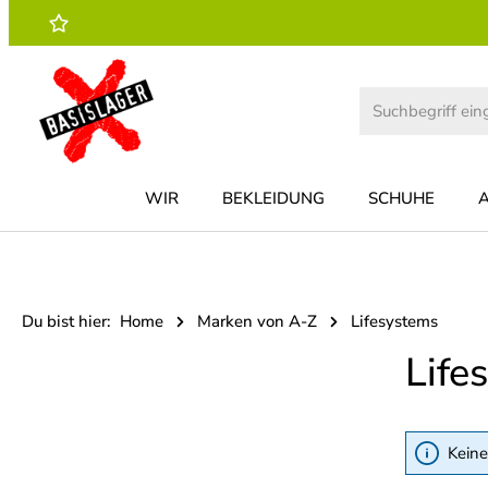
 Hauptinhalt springen
Zur Suche springen
Zur Hauptnavigation springen
WIR
BEKLEIDUNG
SCHUHE
Du bist hier:
Home
Marken von A-Z
Lifesystems
Life
Keine