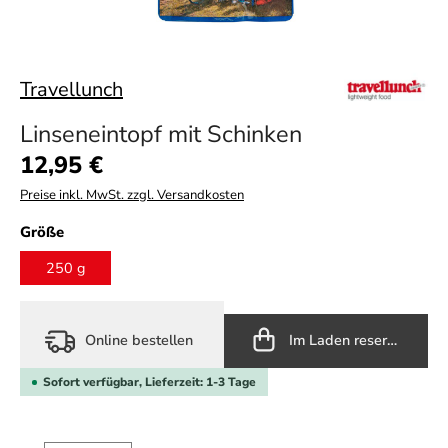
Travellunch
Linseneintopf mit Schinken
Regulärer Preis:
12,95 €
Preise inkl. MwSt. zzgl. Versandkosten
auswählen
Größe
250 g
Online bestellen
Im Laden reservieren
Sofort verfügbar, Lieferzeit: 1-3 Tage