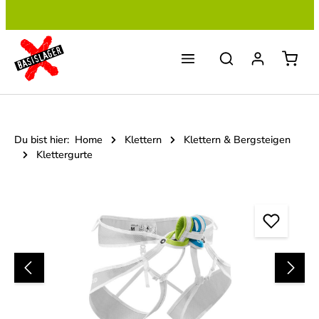
Zum Hauptinhalt springen
Du bist hier:
Home
Klettern
Klettern & Bergsteigen
Klettergurte
Bildergalerie überspringen