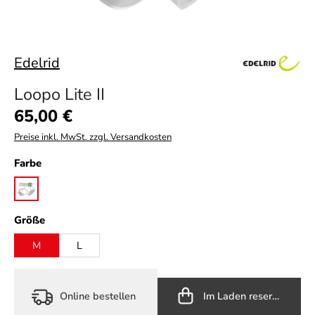
Edelrid
Loopo Lite II
Regulärer Preis:
65,00 €
Preise inkl. MwSt. zzgl. Versandkosten
auswählen
Farbe
light grey
auswählen
Größe
M
L
Online bestellen
Im Laden reservieren