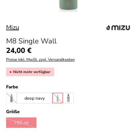
Mizu
M8 Single Wall
Regulärer Preis:
24,00 €
Preise inkl. MwSt. zzgl. Versandkosten
Nicht mehr verfügbar
auswählen
Farbe
deep navy
black
sage
stainless
(Diese Option ist zurzeit nicht verfügbar.)
(Diese Option ist zurzeit nicht verfügbar.)
auswählen
Größe
750 ml
(Diese Option ist zurzeit nicht verfügbar.)