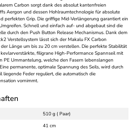
arem Carbon sorgt dank des absolut kantenfreien
iffs Aergon und dessen Hohlraumtechnologie für absolute
nd perfekten Grip. Die griffige Mid-Verlängerung garantiert ein
Umgreifen. Schnell und einfach auf- und abgebaut sind die
elle durch den Push Button Release Mechanismus. Dank dem
k2 Verstellsystem lässt sich der Makalu FX Carbon
n der Länge um bis zu 20 cm verstellen. Die perfekte Stabilität
 kevlarverstärkte, filigrane High-Performance Spannseil mit
ten PE Ummantelung, welche den Fasern lebenslangen
. Eine permanente, optimale Spannung des Seils, wird durch
il liegende Feder reguliert, die automatisch die
sation vornimmt.
haften
510 g ( Paar)
41 cm