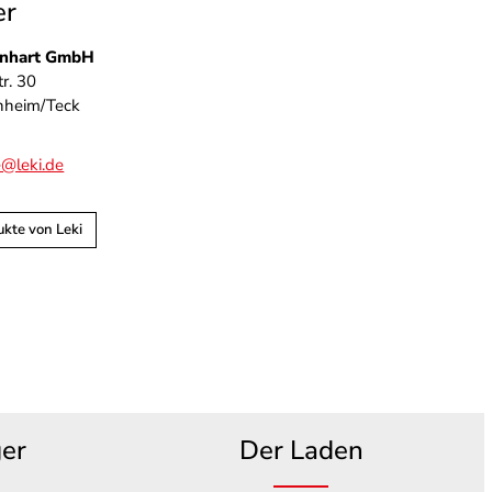
er
enhart GmbH
r. 30
hheim/Teck
e@leki.de
kte von Leki
ger
Der Laden