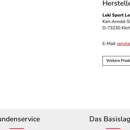
Herstell
Leki Sport L
Karl-Arnold-St
D-73230 Kirc
E-Mail:
servic
Weitere Produ
undenservice
Das Basisla