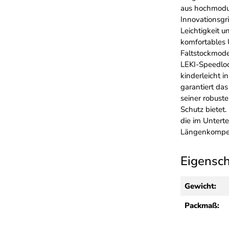
aus hochmodul
Innovationsgr
Leichtigkeit u
komfortables 
Faltstockmod
LEKI-Speedloc
kinderleicht i
garantiert das
seiner robus
Schutz bietet
die im Unterte
Längenkompen
Eigensc
Gewicht:
Packmaß: