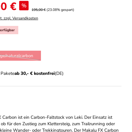
0 €
%
195,00 €
(23.08% gespart)
t. zzgl. Versandkosten
verfügbar
hlen
nge/naturalcarbon
(Diese Option ist zurzeit nicht verfügbar.)
n Pakete
ab 30,- € kostenfrei
(DE)
Carbon ist ein Carbon-Faltstock von Leki. Der Einsatz ist
al ob für den Zustieg zum Klettersteig, zum Trailrunning oder
 kleine Wander- oder Trekkingtouren. Der Makalu FX Carbon