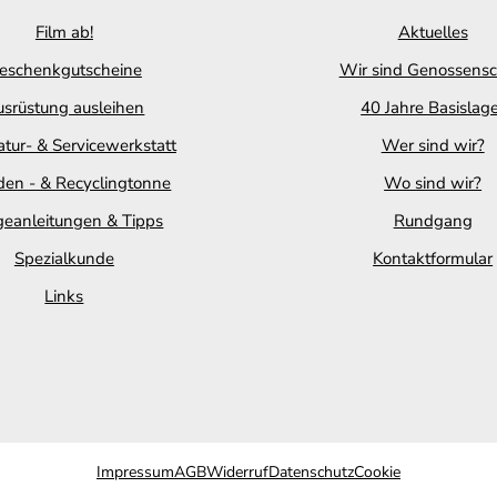
Film ab!
Aktuelles
eschenkgutscheine
Wir sind Genossensc
srüstung ausleihen
40 Jahre Basislag
tur- & Servicewerkstatt
Wer sind wir?
en - & Recyclingtonne
Wo sind wir?
geanleitungen & Tipps
Rundgang
Spezialkunde
Kontaktformular
Links
Impressum
AGB
Widerruf
Datenschutz
Cookie