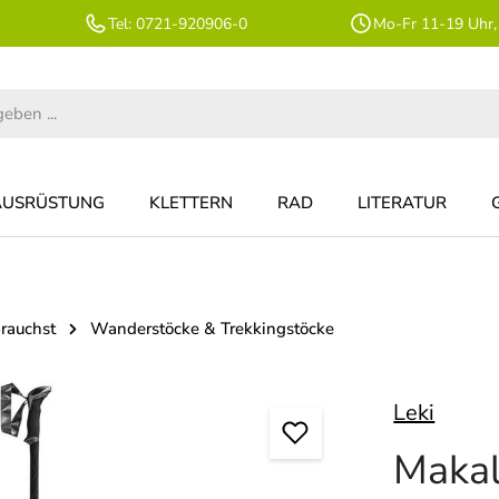
Tel: 0721-920906-0
Mo-Fr 11-19 Uhr,
AUSRÜSTUNG
KLETTERN
RAD
LITERATUR
rauchst
Wanderstöcke & Trekkingstöcke
Leki
Makal