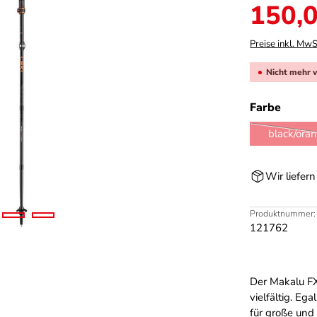
Verkaufspreis:
150,0
Preise inkl. MwS
Nicht mehr 
auswä
Farbe
black/ora
Wir liefer
Produktnummer:
121762
Der Makalu FX 
vielfältig. Eg
für große und