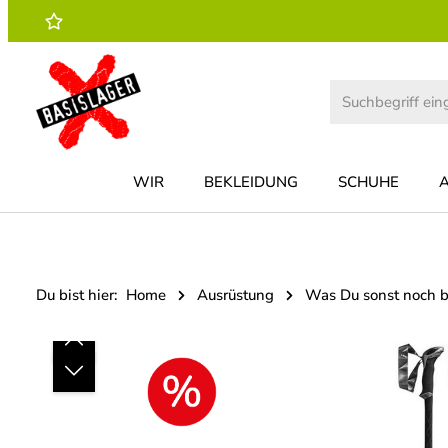
 Hauptinhalt springen
Zur Suche springen
Zur Hauptnavigation springen
WIR
BEKLEIDUNG
SCHUHE
Du bist hier:
Home
Ausrüstung
Was Du sonst noch b
Bildergalerie überspringen