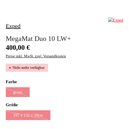
Exped
MegaMat Duo 10 LW+
Regulärer Preis:
400,00 €
Preise inkl. MwSt. zzgl. Versandkosten
Nicht mehr verfügbar
auswählen
Farbe
green
(Diese Option ist zurzeit nicht verfügbar.)
auswählen
Größe
197 x 132 x 10cm
(Diese Option ist zurzeit nicht verfügbar.)