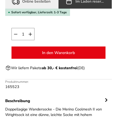
Online bestellen
Im Laden reservieren
Sofort verfügbar, Lieferzeit: 1-3 Tage
Produkt Anzahl: Gib den gewünschten Wert ein o
In den Warenkorb
Wir liefern Pakete
ab 30,- € kostenfrei
(DE)
Produktnummer:
165523
Beschreibung
Doppellagige Wandersocke - Die Merino Coolmesh II von
Wrightsock ist eine dünne, leichte Socke mit hohem