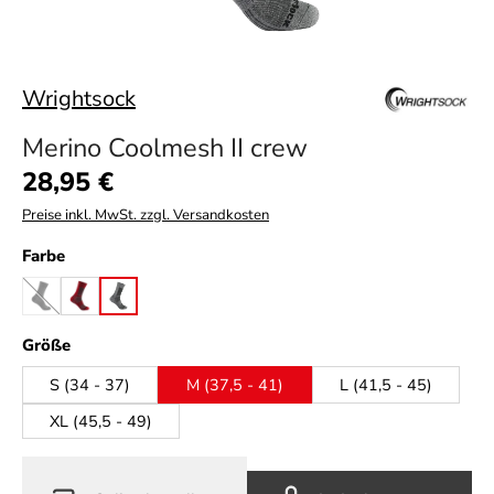
Wrightsock
Merino Coolmesh II crew
Regulärer Preis:
28,95 €
Preise inkl. MwSt. zzgl. Versandkosten
auswählen
Farbe
grey-black
grey-fire-red
grey-smoke
(Diese Option ist zurzeit nicht verfügbar.)
auswählen
Größe
S (34 - 37)
M (37,5 - 41)
L (41,5 - 45)
XL (45,5 - 49)