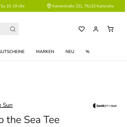
 Sa 10-19 Uhr
Kaiserstraße 231, 76133 Karlsruhe
GUTSCHEINE
MARKEN
NEU
%
e Sun
to the Sea Tee