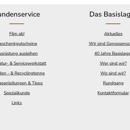
undenservice
Das Basisla
Film ab!
Aktuelles
eschenkgutscheine
Wir sind Genossensc
srüstung ausleihen
40 Jahre Basislag
tur- & Servicewerkstatt
Wer sind wir?
en - & Recyclingtonne
Wo sind wir?
geanleitungen & Tipps
Rundgang
Spezialkunde
Kontaktformular
Links