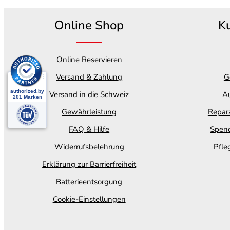
Online Shop
K
Online Reservieren
Versand & Zahlung
G
Versand in die Schweiz
Au
Gewährleistung
Repara
FAQ & Hilfe
Spend
Widerrufsbelehrung
Pfle
Erklärung zur Barrierfreiheit
Batterieentsorgung
Cookie-Einstellungen