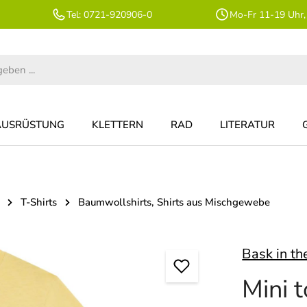
Tel: 0721-920906-0
Mo-Fr 11-19 Uhr,
AUSRÜSTUNG
KLETTERN
RAD
LITERATUR
T-Shirts
Baumwollshirts, Shirts aus Mischgewebe
Bask in th
Mini 