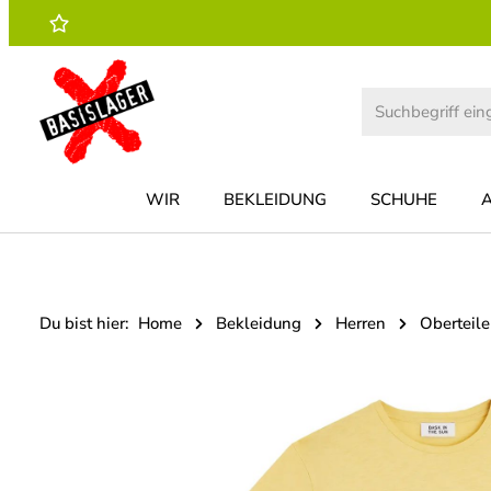
 Hauptinhalt springen
Zur Suche springen
Zur Hauptnavigation springen
WIR
BEKLEIDUNG
SCHUHE
Du bist hier:
Home
Bekleidung
Herren
Oberteile
Bildergalerie überspringen