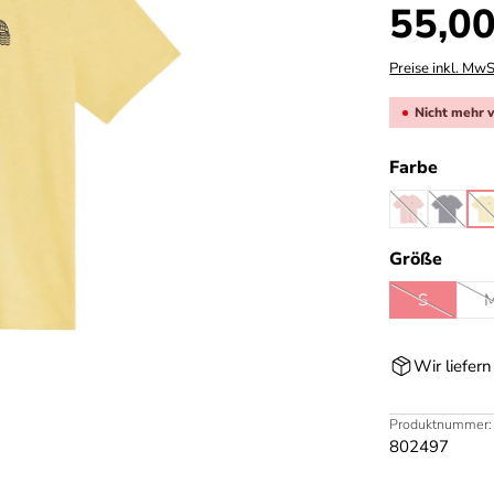
Regulärer Prei
55,00
Preise inkl. MwS
Nicht mehr 
auswä
Farbe
flamingo
midni
p
(Diese Option 
(Diese 
(
ausw
Größe
S
(Diese Opti
Wir liefer
Produktnummer:
802497