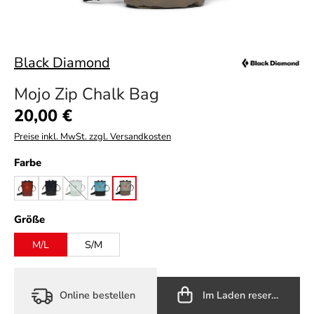
Black Diamond
Mojo Zip Chalk Bag
Regulärer Preis:
20,00 €
Preise inkl. MwSt. zzgl. Versandkosten
auswählen
Farbe
burnt sienna
carbon
foam green
glacier
moonstone
(Diese Option ist zurzeit nicht verfügbar.)
auswählen
Größe
M/L
S/M
Online bestellen
Im Laden reservieren