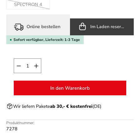
SPECTRON 4
(Diese Option ist zurzeit nicht verfügbar.)
Online bestellen
Im Laden reservieren
Sofort verfügbar, Lieferzeit: 1-3 Tage
Produkt Anzahl: Gib den gewünschten Wert ein o
In den Warenkorb
Wir liefern Pakete
ab 30,- € kostenfrei
(DE)
Produktnummer:
7278