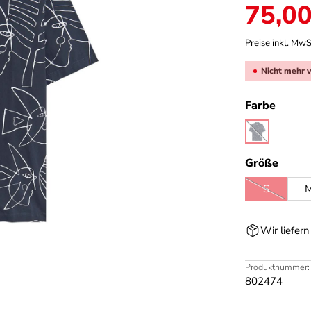
Verkaufspreis:
75,00
Preise inkl. MwS
Nicht mehr 
auswä
Farbe
midnight
(Diese Option 
ausw
Größe
S
(Diese Opti
Wir liefer
Produktnummer:
802474