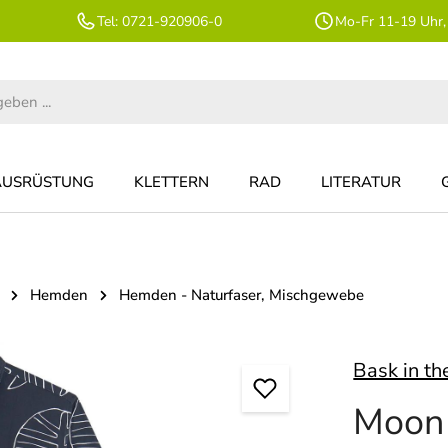
Tel: 0721-920906-0
Mo-Fr 11-19 Uhr,
AUSRÜSTUNG
KLETTERN
RAD
LITERATUR
Hemden
Hemden - Naturfaser, Mischgewebe
Bask in th
Moon 