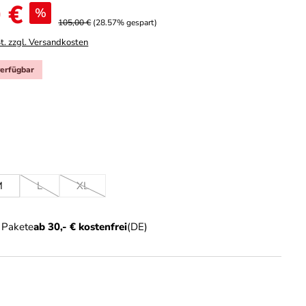
 €
%
105,00 €
(28.57% gespart)
t. zzgl. Versandkosten
verfügbar
hlen
ist zurzeit nicht verfügbar.)
ählen
M
L
XL
on ist zurzeit nicht verfügbar.)
(Diese Option ist zurzeit nicht verfügbar.)
(Diese Option ist zurzeit nicht verfügbar.)
n Pakete
ab 30,- € kostenfrei
(DE)