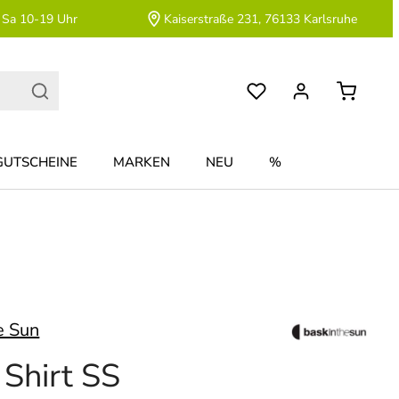
 Sa 10-19 Uhr
Kaiserstraße 231, 76133 Karlsruhe
GUTSCHEINE
MARKEN
NEU
%
e Sun
Shirt SS