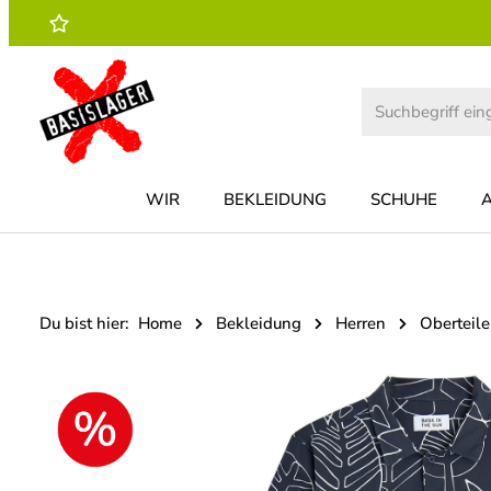
 Hauptinhalt springen
Zur Suche springen
Zur Hauptnavigation springen
WIR
BEKLEIDUNG
SCHUHE
Du bist hier:
Home
Bekleidung
Herren
Oberteile
Bildergalerie überspringen