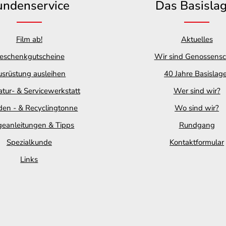
undenservice
Das Basisla
Film ab!
Aktuelles
eschenkgutscheine
Wir sind Genossensc
srüstung ausleihen
40 Jahre Basislag
tur- & Servicewerkstatt
Wer sind wir?
en - & Recyclingtonne
Wo sind wir?
geanleitungen & Tipps
Rundgang
Spezialkunde
Kontaktformular
Links