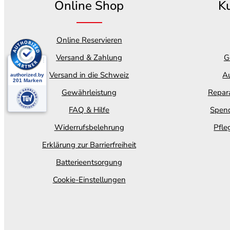
Online Shop
K
Online Reservieren
Versand & Zahlung
G
Versand in die Schweiz
Au
Gewährleistung
Repara
FAQ & Hilfe
Spend
Widerrufsbelehrung
Pfle
Erklärung zur Barrierfreiheit
Batterieentsorgung
Cookie-Einstellungen