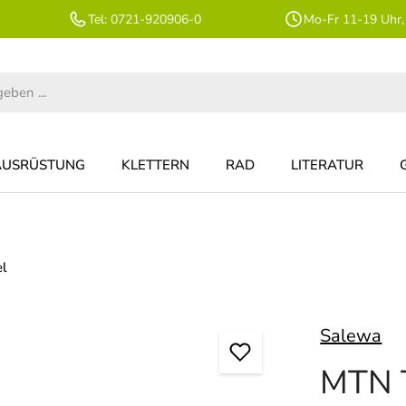
Tel: 0721-920906-0
Mo-Fr 11-19 Uhr,
AUSRÜSTUNG
KLETTERN
RAD
LITERATUR
el
Salewa
MTN T