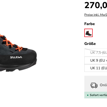
Regulärer Prei
270,0
Preise inkl. MwS
auswä
Farbe
onyx/black
ausw
Größe
UK 7,5 (E
(Di
UK 9 (EU 
UK 11 (EU
Onli
Sofort verfü