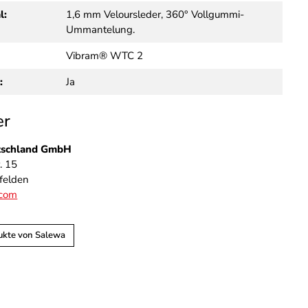
l:
1,6 mm Veloursleder, 360° Vollgummi-
Ummantelung.
Vibram® WTC 2
:
Ja
er
tschland GmbH
r. 15
felden
com
ukte von Salewa