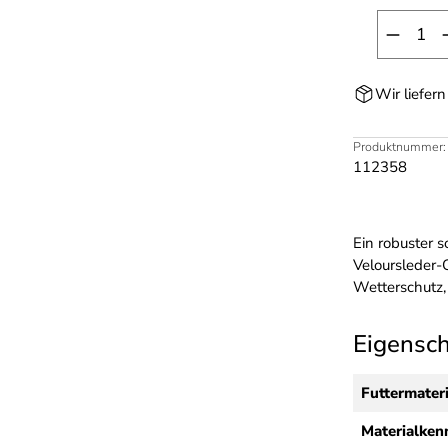
Produk
Wir liefer
Produktnummer:
112358
Ein robuster s
Veloursleder
Wetterschutz,
Eigensc
Futtermateri
Materialken