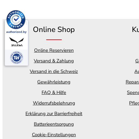
Online Shop
K
Online Reservieren
Versand & Zahlung
G
Versand in die Schweiz
Au
Gewährleistung
Repara
FAQ & Hilfe
Spend
Widerrufsbelehrung
Pfle
Erklärung zur Barrierfreiheit
Batterieentsorgung
Cookie-Einstellungen