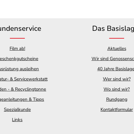
undenservice
Das Basisla
Film ab!
Aktuelles
eschenkgutscheine
Wir sind Genossensc
srüstung ausleihen
40 Jahre Basislag
tur- & Servicewerkstatt
Wer sind wir?
en - & Recyclingtonne
Wo sind wir?
geanleitungen & Tipps
Rundgang
Spezialkunde
Kontaktformular
Links