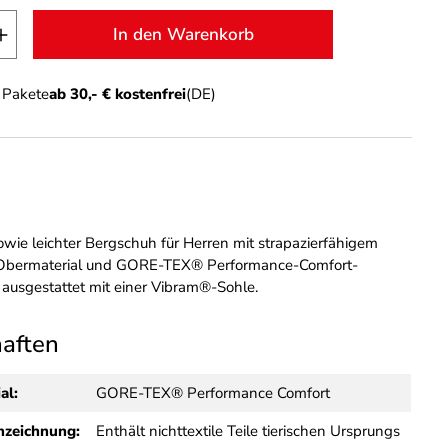
t Anzahl: Gib den gewünschten Wert ein o
In den Warenkorb
n Pakete
ab 30,- € kostenfrei
(DE)
owie leichter Bergschuh für Herren mit strapazierfähigem
-Obermaterial und GORE-TEX® Performance-Comfort-
 ausgestattet mit einer Vibram®-Sohle.
haften
al:
GORE-TEX® Performance Comfort
nzeichnung:
Enthält nichttextile Teile tierischen Ursprungs