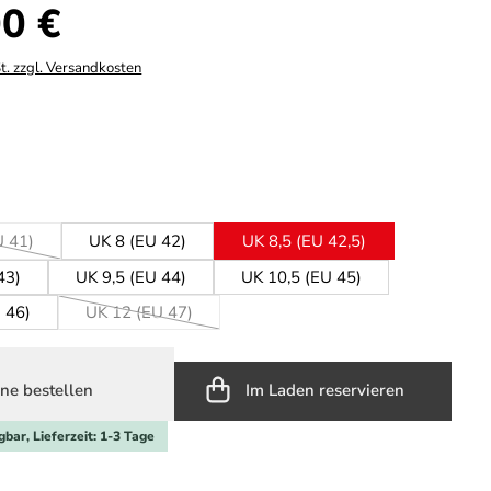
s:
0 €
t. zzgl. Versandkosten
hlen
ählen
U 41)
UK 8 (EU 42)
UK 8,5 (EU 42,5)
ese Option ist zurzeit nicht verfügbar.)
43)
UK 9,5 (EU 44)
UK 10,5 (EU 45)
 46)
UK 12 (EU 47)
(Diese Option ist zurzeit nicht verfügbar.)
ne bestellen
Im Laden reservieren
gbar, Lieferzeit: 1-3 Tage