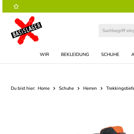
 Hauptinhalt springen
Zur Suche springen
Zur Hauptnavigation springen
WIR
BEKLEIDUNG
SCHUHE
Du bist hier:
Home
Schuhe
Herren
Trekkingstief
Bildergalerie überspringen