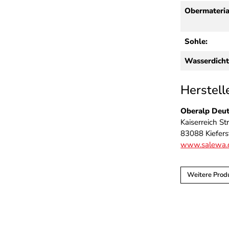
Obermateria
Sohle:
Wasserdicht
Herstell
Oberalp Deu
Kaiserreich St
83088 Kiefers
www.salewa.
Weitere Prod