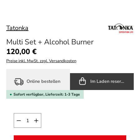
Tatonka
Multi Set + Alcohol Burner
Regulärer Preis:
120,00 €
Preise inkl. MwSt. zzgl. Versandkosten
Online bestellen
Im Laden reservieren
Sofort verfügbar, Lieferzeit: 1-3 Tage
Produkt Anzahl: Gib den gewünschten Wert ein o