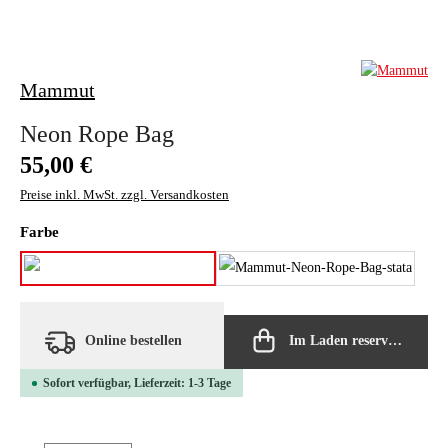
Mammut
Neon Rope Bag
Regulärer Preis:
55,00 €
Preise inkl. MwSt. zzgl. Versandkosten
auswählen
Farbe
black
strata
Online bestellen
Im Laden reservieren
Sofort verfügbar, Lieferzeit: 1-3 Tage