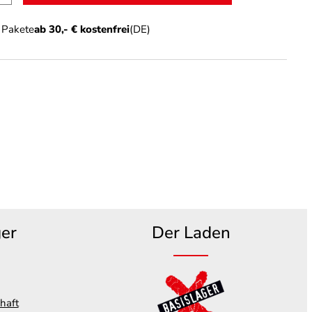
n Pakete
ab 30,- € kostenfrei
(DE)
ger
Der Laden
haft