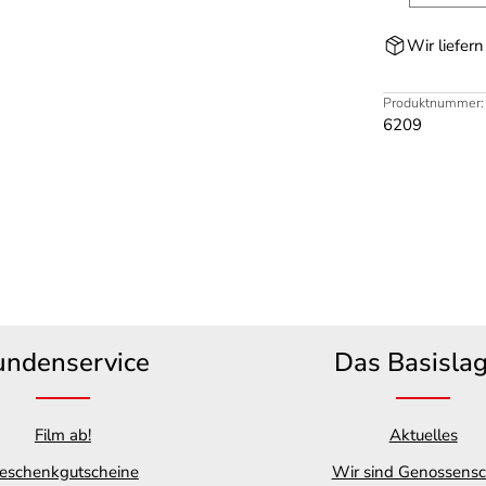
Wir liefer
Produktnummer:
6209
undenservice
Das Basisla
Film ab!
Aktuelles
eschenkgutscheine
Wir sind Genossensc