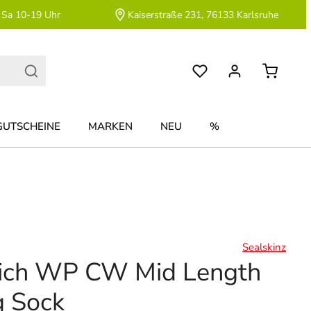
 Sa 10-19 Uhr
Kaiserstraße 231, 76133 Karlsruhe
GUTSCHEINE
MARKEN
NEU
%
Sealskinz
ich WP CW Mid Length
g Sock