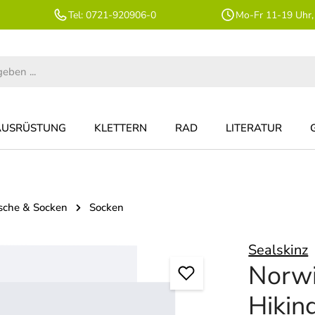
Tel: 0721-920906-0
Mo-Fr 11-19 Uhr,
AUSRÜSTUNG
KLETTERN
RAD
LITERATUR
sche & Socken
Socken
Sealskinz
Norw
Hikin