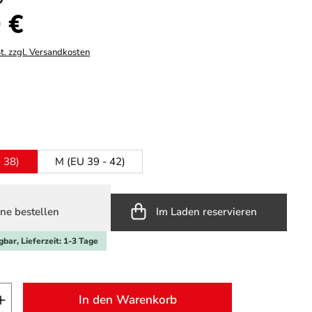
s:
 €
t. zzgl. Versandkosten
hlen
ählen
- 38)
M (EU 39 - 42)
ne bestellen
Im Laden reservieren
gbar, Lieferzeit: 1-3 Tage
t Anzahl: Gib den gewünschten Wert ein o
In den Warenkorb