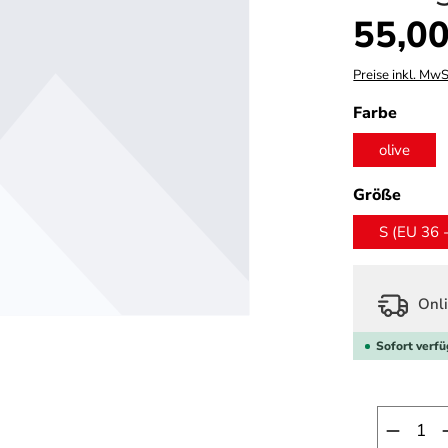
Regulärer Prei
55,00
Preise inkl. MwS
auswä
Farbe
olive
ausw
Größe
S (EU 36 
Onli
Sofort verfü
Produk