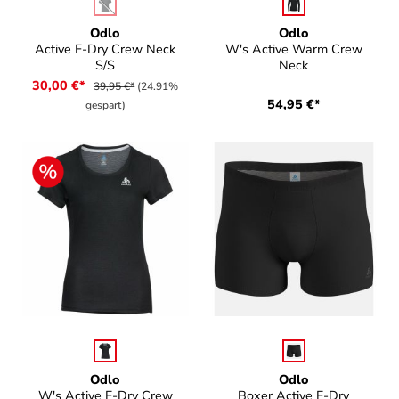
auswählen
auswählen
Farbe
Farbe
(Diese Option ist zurzeit nicht verfügbar.)
Odlo
Odlo
Active F-Dry Crew Neck
W's Active Warm Crew
S/S
Neck
30,00 €*
39,95 €*
(24.91%
54,95 €*
gespart)
auswählen
auswählen
Farbe
Farbe
Odlo
Odlo
W's Active F-Dry Crew
Boxer Active F-Dry