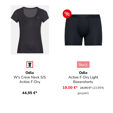
auswählen
auswählen
Farbe
Farbe
black
(Diese Option ist zurz
Odlo
Odlo
W's Crew Neck S/S
Active F-Dry Light
Active F-Dry
Boxershorts
19,00 €*
24,95 €*
(23.85%
44,95 €*
gespart)