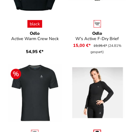
auswählen
auswählen
Farbe
Farbe
black
(Diese Option ist zurz
Odlo
Odlo
Active Warm Crew Neck
W's Active F-Dry Brief
15,00 €*
19,95 €*
(24.81%
54,95 €*
gespart)