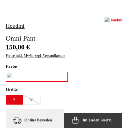
Houdini
Omni Pant
Regulärer Preis:
150,00 €
Preise inkl. MwSt. zzgl. Versandkosten
auswählen
Farbe
blue illusion
auswählen
Größe
S
M
(Diese Option ist zurzeit nicht verfügbar.)
Online bestellen
Im Laden reservieren