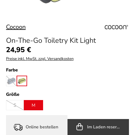
Cocoon
On-The-Go Toiletry Kit Light
Regulärer Preis:
24,95 €
Preise inkl. MwSt. zzgl. Versandkosten
auswählen
Farbe
ash blue
wild lime
(Diese Option ist zurzeit nicht verfügbar.)
auswählen
Größe
S
M
(Diese Option ist zurzeit nicht verfügbar.)
Online bestellen
Im Laden reservieren