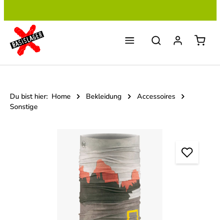
Zum Hauptinhalt springen
Du bist hier:
Home
Bekleidung
Accessoires
Sonstige
Bildergalerie überspringen