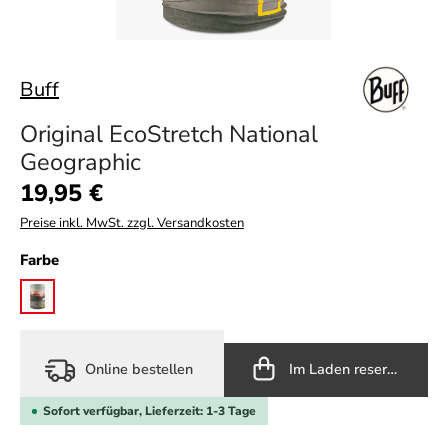
Buff
Original EcoStretch National
Geographic
Regulärer Preis:
19,95 €
Preise inkl. MwSt. zzgl. Versandkosten
auswählen
Farbe
shann multi
Online bestellen
Im Laden reservieren
Sofort verfügbar, Lieferzeit: 1-3 Tage