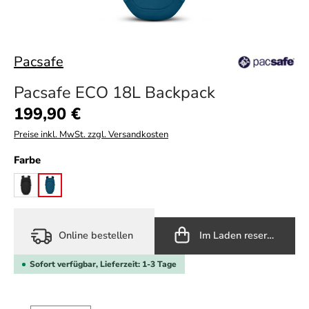
Pacsafe
Pacsafe ECO 18L Backpack
Regulärer Preis:
199,90 €
Preise inkl. MwSt. zzgl. Versandkosten
auswählen
Farbe
black
tidal teal
Online bestellen
Im Laden reservieren
Sofort verfügbar, Lieferzeit: 1-3 Tage