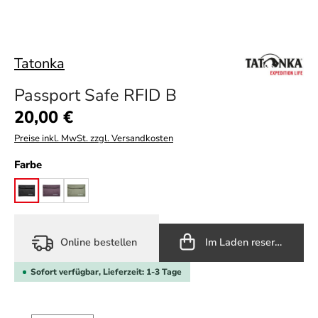
Tatonka
Passport Safe RFID B
Regulärer Preis:
20,00 €
Preise inkl. MwSt. zzgl. Versandkosten
auswählen
Farbe
black
midnight plum
olive
Online bestellen
Im Laden reservieren
Sofort verfügbar, Lieferzeit: 1-3 Tage