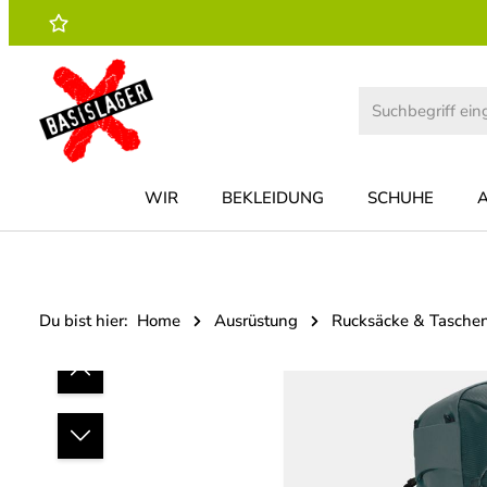
 Hauptinhalt springen
Zur Suche springen
Zur Hauptnavigation springen
WIR
BEKLEIDUNG
SCHUHE
Du bist hier:
Home
Ausrüstung
Rucksäcke & Tasche
Bildergalerie überspringen