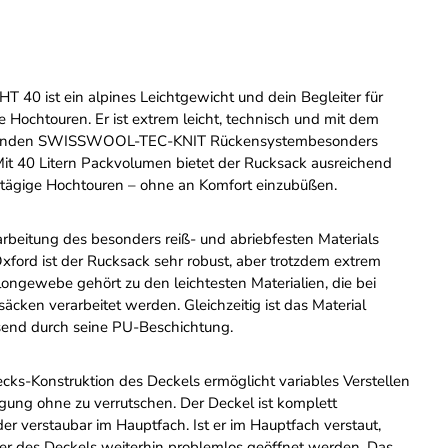
T 40 ist ein alpines Leichtgewicht und dein Begleiter für
e Hochtouren. Er ist extrem leicht, technisch und mit dem
erenden SWISSWOOL-TEC-KNIT Rückensystembesonders
 Mit 40 Litern Packvolumen bietet der Rucksack ausreichend
rtägige Hochtouren – ohne an Komfort einzubüßen.
arbeitung des besonders reiß- und abriebfesten Materials
ford ist der Rucksack sehr robust, aber trotzdem extrem
longewebe gehört zu den leichtesten Materialien, die bei
äcken verarbeitet werden. Gleichzeitig ist das Material
end durch seine PU-Beschichtung.
ecks-Konstruktion des Deckels ermöglicht variables Verstellen
igung ohne zu verrutschen. Der Deckel ist komplett
r verstaubar im Hauptfach. Ist er im Hauptfach verstaut,
er des Deckels weiterhin problemlos geöffnet werden. Das