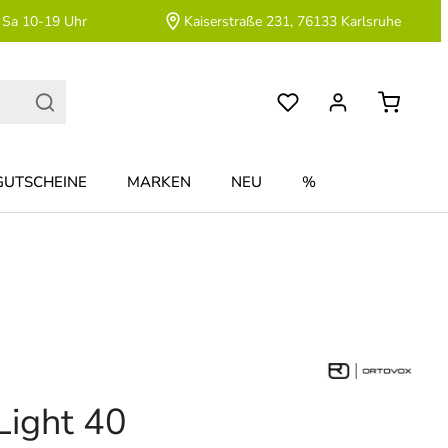
 Sa 10-19 Uhr
Kaiserstraße 231, 76133 Karlsruhe
GUTSCHEINE
MARKEN
NEU
%
Light 40