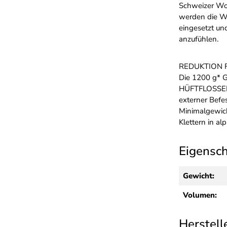
Schweizer Wol
werden die Wo
eingesetzt un
anzufühlen.
REDUKTION F
Die 1200 g* 
HÜFTFLOSSEN
externer Befe
Minimalgewich
Klettern in a
Eigensc
Gewicht:
Volumen:
Herstell