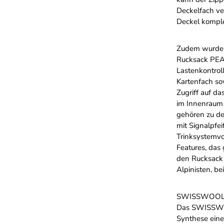
Deckelfach ve
Deckel komple
Zudem wurden 
Rucksack PEAK
Lastenkontrol
Kartenfach so
Zugriff auf da
im Innenraum 
gehören zu de
mit Signalpfe
Trinksystemvo
Features, das
den Rucksack 
Alpinisten, be
SWISSWOOL-
Das SWISSWOO
Synthese ein