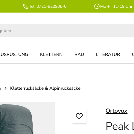
Tel: 0721-920906-0
Mo-Fr 11-19 Uhr,
AUSRÜSTUNG
KLETTERN
RAD
LITERATUR
n
Kletterrucksäcke & Alpinrucksäcke
Ortovox
Peak 