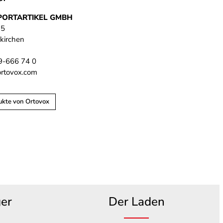
PORTARTIKEL GMBH
 5
kirchen
89-666 74 0
ortovox.com
ukte von Ortovox
ger
Der Laden