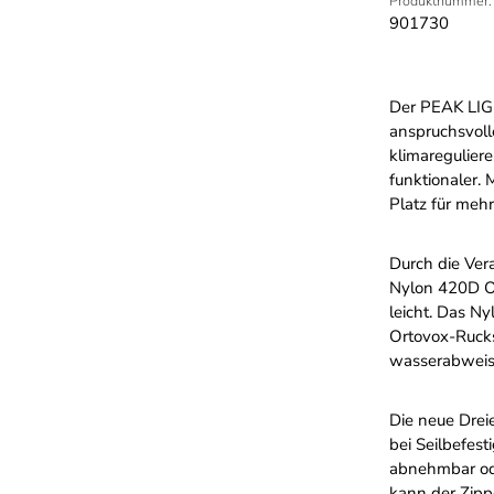
Produktnummer:
901730
Der PEAK LIGH
anspruchsvoll
klimareguli
funktionaler.
Platz für meh
Durch die Ver
Nylon 420D Ox
leicht. Das Ny
Ortovox-Rucks
wasserabweis
Die neue Drei
bei Seilbefest
abnehmbar ode
kann der Zipp