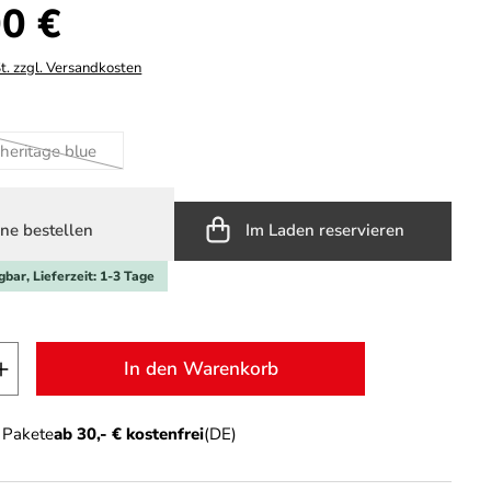
s:
0 €
t. zzgl. Versandkosten
hlen
heritage blue
ocean
(Diese Option ist zurzeit nicht verfügbar.)
ne bestellen
Im Laden reservieren
gbar, Lieferzeit: 1-3 Tage
t Anzahl: Gib den gewünschten Wert ein o
In den Warenkorb
n Pakete
ab 30,- € kostenfrei
(DE)