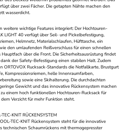
rfügt über zwei Fächer. Die getapten Nähte machen den
tt wasserdicht.
weitere wichtige Features integriert: Der Hochtouren-
 LIGHT 40 verfügt über Seil- und Pickelbefestigung,
lriemen, Helmnetz, Materialschlaufen, Hüfttasche, ein
wie den umlaufenden Reißverschluss für einen schnellen
s Hauptfach über die Front. Die Sicherheitsausrüstung findet
dank der Safety-Befestigung einen stabilen Halt. Zudem
n ORTOVOX Rucksack-Standards die Notfallkarte, Brustgurt
ife, Kompressionsriemen, helle Innenraumfarben,
rbereitung sowie eine Skihalterung. Die durchdachten
 geringe Gewicht und das innovative Rückensystem machen
zu einem hoch funktionellen Hochtouren-Rucksack für
i dem Verzicht für mehr Funktion steht.
TEC-KNIT RÜCKENSYSTEM
L-TEC-KNIT Rückensystem steht für die innovative
es technischen Schaumrückens mit thermogepresster