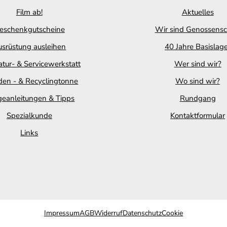
Film ab!
Aktuelles
eschenkgutscheine
Wir sind Genossensc
srüstung ausleihen
40 Jahre Basislag
tur- & Servicewerkstatt
Wer sind wir?
en - & Recyclingtonne
Wo sind wir?
geanleitungen & Tipps
Rundgang
Spezialkunde
Kontaktformular
Links
Impressum
AGB
Widerruf
Datenschutz
Cookie