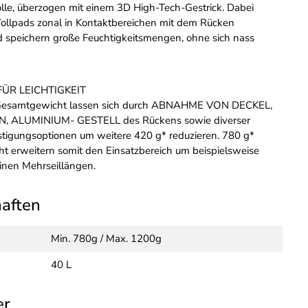
le, überzogen mit einem 3D High-Tech-Gestrick. Dabei
llpads zonal in Kontaktbereichen mit dem Rücken
d speichern große Feuchtigkeitsmengen, ohne sich nass
ÜR LEICHTIGKEIT
Gesamtgewicht lassen sich durch ABNAHME VON DECKEL,
, ALUMINIUM- GESTELL des Rückens sowie diverser
stigungsoptionen um weitere 420 g* reduzieren. 780 g*
t erweitern somit den Einsatzbereich um beispielsweise
lpinen Mehrseillängen.
haften
Min. 780g / Max. 1200g
40 L
er