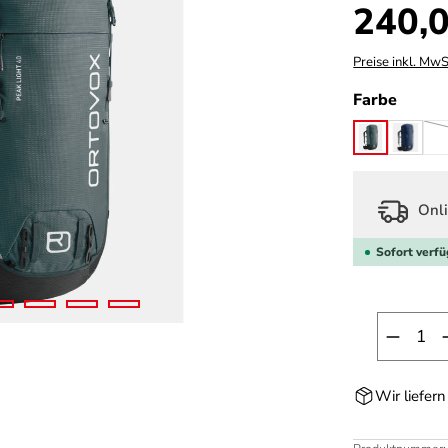
Regulärer Prei
240,0
Preise inkl. MwS
auswä
Farbe
arctic grey
deep 
Onli
Sofort verfü
Produk
Wir liefer