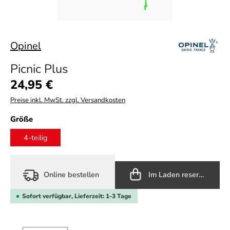
Opinel
Picnic Plus
Regulärer Preis:
24,95 €
Preise inkl. MwSt. zzgl. Versandkosten
auswählen
Größe
4-teilig
Online bestellen
Im Laden reservieren
Sofort verfügbar, Lieferzeit: 1-3 Tage