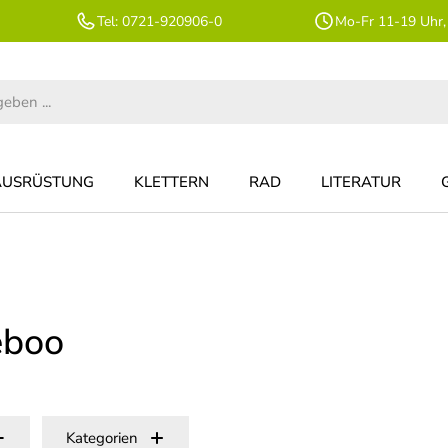
Tel: 0721-920906-0
Mo-Fr 11-19 Uhr,
AUSRÜSTUNG
KLETTERN
RAD
LITERATUR
eboo
Kategorien