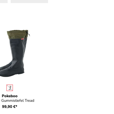
auswählen
e
(Diese Option ist zurzeit nicht verfügbar.)
Pokeboo
r Gummistiefel Tread
99,90 €*