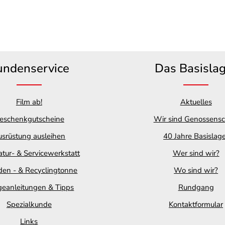
undenservice
Das Basisla
Film ab!
Aktuelles
eschenkgutscheine
Wir sind Genossensc
srüstung ausleihen
40 Jahre Basislag
tur- & Servicewerkstatt
Wer sind wir?
en - & Recyclingtonne
Wo sind wir?
geanleitungen & Tipps
Rundgang
Spezialkunde
Kontaktformular
Links