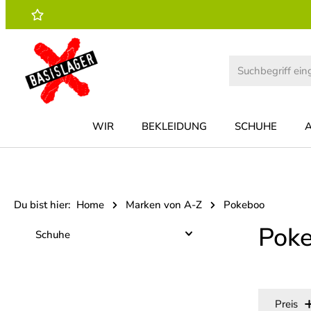
 Hauptinhalt springen
Zur Suche springen
Zur Hauptnavigation springen
WIR
BEKLEIDUNG
SCHUHE
Du bist hier:
Home
Marken von A-Z
Pokeboo
Pok
Schuhe
Preis