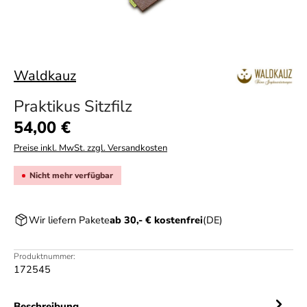
Waldkauz
Praktikus Sitzfilz
Regulärer Preis:
54,00 €
Preise inkl. MwSt. zzgl. Versandkosten
Nicht mehr verfügbar
Wir liefern Pakete
ab 30,- € kostenfrei
(DE)
Produktnummer:
172545
Beschreibung